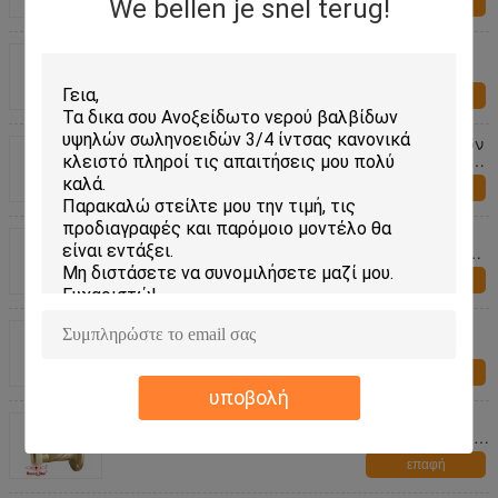
We bellen je snel terug!
επαφή
Αδύνατο αλκαλικό αντι διαβρωτικό πλαστικό
εναλλασσόμενο ρεύμα 220V 1/2 " ~ 2»
βαλβίδων σωληνοειδών UPVC
επαφή
Μαύρος πειραματικός βαλβίδων σωληνοειδών
νερού 1/2 ίντσας αντιδιαβρωτικός πλαστικός
που χρησιμοποιείται
επαφή
Κανονικά κλειστό 24VDC 3/4 " πλαστικές
βαλβίδες σωληνοειδών για την αντι καυστική
ουσία νερού
επαφή
Φλάντζα μηδενικά σειρά βαλβίδων
σωληνοειδών ατμού διαφορικού πίεσης SS
DN15~50mm RSPS
επαφή
υποβολή
Κανονικά ανοικτός τρόπος βαλβίδων
σωληνοειδών ζεστού νερού ορείχαλκου 12V 2
για την εφαρμογή ατμού
επαφή