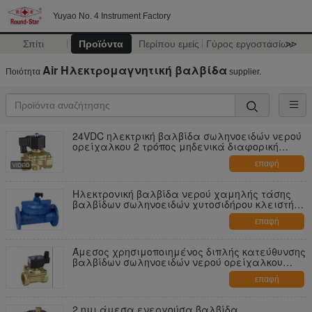
Yuyao No. 4 Instrument Factory
Σπίτι
Προϊόντα
Περίπου εμείς
Γύρος εργοστασίων
>>
Air Ηλεκτρομαγνητική βαλβίδα
Ποιότητα
supplier.
24VDC ηλεκτρική βαλβίδα σωληνοειδών νερού
ορείχαλκου 2 τρόπος μηδενικά διαφορική
πίεση
επαφή
Ηλεκτρονική βαλβίδα νερού χαμηλής τάσης
βαλβίδων σωληνοειδών χυτοσιδήρου κλειστή
κανονικά
επαφή
Άμεσος χρησιμοποιημένος διπλής κατεύθυνσης
βαλβίδων σωληνοειδών νερού ορείχαλκου
ηλεκτρονικός 3/4 "
επαφή
2 ημι άμεσα ενεργούσα βαλβίδα