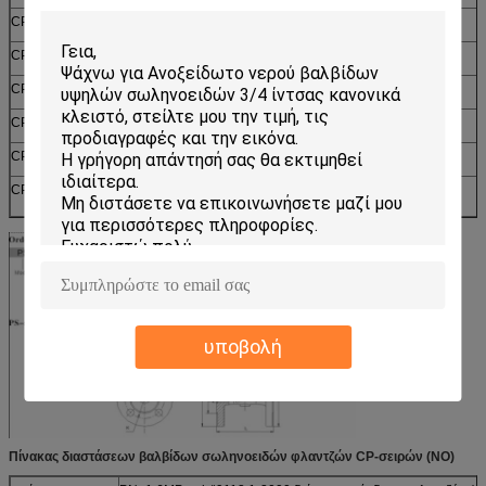
CP-80JFK
80
75
0,4
8
CP-25FK
25
12
0,4
8
CP-32FK
32
24
0,4
8
CP-40FK
40
30
0,4
8
CP-50FK
50
48
0,4
8
CP-65CFK
65
53
0,4
8
υποβολή
Πίνακας διαστάσεων βαλβίδων σωληνοειδών φλαντζών CP-σειρών (NO)