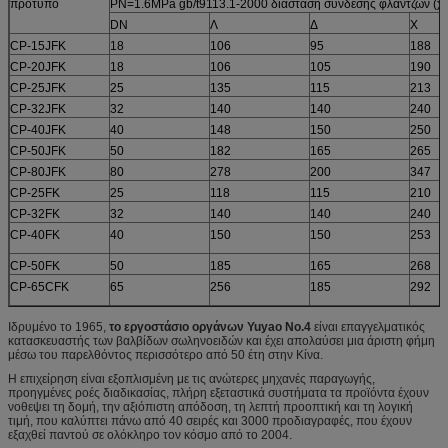
πρότυπο
PN=1.6MPa gb/t9113.1-2000 διάσταση σύνδεσης φλαντζών (χιλ
DN
Λ
Δ
Χ
CP-15JFK
18
106
95
188
CP-20JFK
18
106
105
190
CP-25JFK
25
135
115
213
CP-32JFK
32
140
140
240
CP-40JFK
40
148
150
250
CP-50JFK
50
182
165
265
CP-80JFK
80
278
200
347
CP-25FK
25
118
115
210
CP-32FK
32
140
140
240
CP-40FK
40
150
150
253
CP-50FK
50
185
165
268
CP-65CFK
65
256
185
292
Ιδρυμένο το 1965,
το εργοστάσιο οργάνων Yuyao No.4
είναι επαγγελματικός
κατασκευαστής των βαλβίδων σωληνοειδών και έχει απολαύσει μια άριστη φήμη
μέσω του παρελθόντος περισσότερο από 50 έτη στην Κίνα.
Η επιχείρηση είναι εξοπλισμένη με τις ανώτερες μηχανές παραγωγής,
προηγμένες ροές διαδικασίας, πλήρη εξεταστικά συστήματα τα προϊόντα έχουν
νοθεψει τη δομή, την αξιόπιστη απόδοση, τη λεπτή προοπτική και τη λογική
τιμή, που καλύπτει πάνω από 40 σειρές και 3000 προδιαγραφές, που έχουν
εξαχθεί παντού σε ολόκληρο τον κόσμο από το 2004.