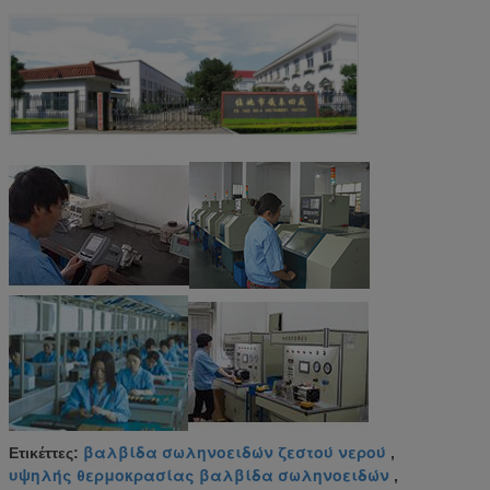
βαλβίδα σωληνοειδών ζεστού νερού
Ετικέττες:
,
υψηλής θερμοκρασίας βαλβίδα σωληνοειδών
,