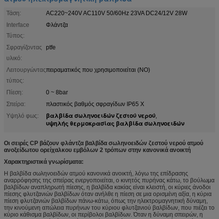
Τάση:
AC220~240V AC110V 50/60Hz 23VA DC24/12V 28W
Interface
Φλάντζα
Τύπος:
Σφραγίζοντας
ptfe
υλικό:
Λειτουργώντας
πειραματικός που χρησιμοποιείται (NO)
τύπος:
Πίεση:
0 ~ 8bar
Σπείρα:
πλαστικός βαθμός σφραγίδων IP65 Χ
βαλβίδα σωληνοειδών ζεστού νερού
Υψηλό φως:
,
υψηλής θερμοκρασίας βαλβίδα σωληνοειδών
Οι σειρές CP βάζουν φλάντζα βαλβίδα σωληνοειδών ζεστού νερού ατμού
ανοξείδωτου ορείχαλκου εμβόλων 2 τρόπων στην κανονικά ανοικτή
Χαρακτηριστικά γνωρίσματα:
Η βαλβίδα σωληνοειδών ατμού κανονικά ανοικτή, λόγω της επίδρασης
αναρρόφησης της σπείρας ενεργοποιείται, ο κινητός πυρήνας κάτω, το βούλωμα
βαλβίδων αναπληρωτή πίεσης, η βαλβίδα κακίας είναι κλειστή, οι κύριες άνοδοι
πίεσης φλυτζανιών βαλβίδων όταν ανήλθε η πίεση σε μια ορισμένη αξία, η κύρια
πίεση φλυτζανιών βαλβίδων πάνω-κάτω, όπως την ηλεκτρομαγνητική δύναμη,
την κινούμενη απώλεια πυρήνων του κύριου φλυτζανιού βαλβίδων, που πιέζει το
κύριο κάθισμα βαλβίδων, οι περίβολοι βαλβίδων. Όταν η δύναμη σπειρών, η