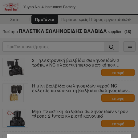
Yuyao No. 4 Instrument Factory
Σπίτι
Προϊόντα
Περίπου εμείς
Γύρος εργοστασίων
>>
ΠΛΑΣΤΙΚΑ ΣΩΛΗΝΟΕΙΔΗΣ ΒΑΛΒΙΔΑ
Ποιότητα
supplier.
(18)
2 " ηλεκτρονική βαλβίδα σωληνοειδών 2
τρόπων NC πλαστική πειραματική που
λειτουργεί για το υγρό νερού
επαφή
Η μίνι βαλβίδα σωληνοειδών νερού NC
έκλεισε κανονικά τη βαλβίδα σωληνοειδών
1/4» ~ 1/2»
επαφή
Μηά πλαστική βαλβίδα σωληνοειδών νερού
πίεσης 2 ίντσα κλειστή κανονικά
επαφή
Πλαστικό βαλβίδων σωληνοειδών διπλής