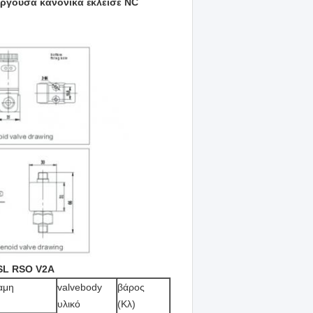
ργούσα κανονικά έκλεισε NC
SL RSO V2A
αμη
valvebody
βάρος
υλικό
(Κλ)