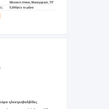
Western Union, Moneygram, T/T
άς:
5,000pcs το μήνα
ς
τούρα ηλεκτροβαλβίδες