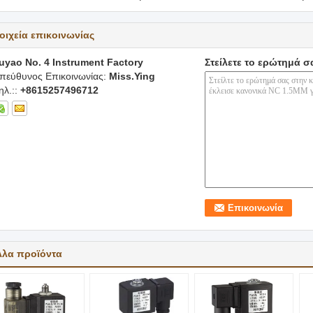
οιχεία επικοινωνίας
uyao No. 4 Instrument Factory
Στείλετε το ερώτημά σ
πεύθυνος Επικοινωνίας:
Miss.Ying
ηλ.::
+8615257496712
λλα προϊόντα