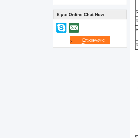
R
Είμαι Online Chat Now
ε