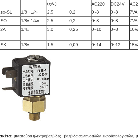
(χιλ.)
AC220
DC24V
AC2
so-SL
1/8» 1/4»
2.5
0,2
0~8
0~8
7VA
RSO
1/8» 1/4»
2.5
0,2
0~8
0~8
7VA
V2A
1/4»
3.0
0,25
0~10
0~8
10V
RSK
1/8»
1.5
0,09
0~14
0~12
15V
,
,
τικέτα:
μινιατούρα ηλεκτροβαλβίδες
βαλβίδα σωληνοειδών μικροϋπολογιστών
μ