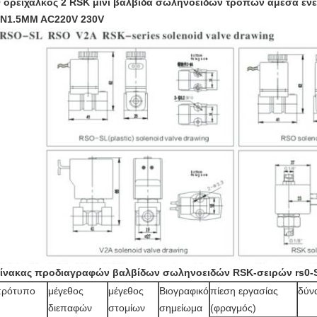
 ορείχαλκος 2 RSK μίνι βαλβίδα σωληνοειδών τρόπων άμεσα ενε
N1.5MM AC220V 230V
ίνακας προδιαγραφών βαλβίδων σωληνοειδών RSK-σειρών rs0-
πρότυπο
μέγεθος
μέγεθος
Βιογραφικό
πίεση εργασίας
δύν
διεπαφών
στομίων
σημείωμα
(φραγμός)