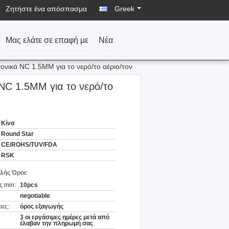
Ζητήστε ένα απόσπασμα
Greek
Μας ελάτε σε επαφή με
Νέα
νονικά NC 1.5MM για το νερό/το αέριο/τον
 NC 1.5MM για το νερό/το
Κίνα
Round Star
CE/ROHS/TUV/FDA
RSK
λής Όροι:
ς min:
10pcs
negotiable
ιες:
όρος εξαγωγής
3 οι εργάσιμες ημέρες μετά από
έλαβαν την πληρωμή σας