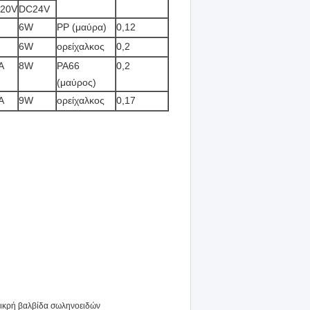
20V
DC24V
6W
PP (μαύρα)
0,12
6W
ορείχαλκος
0,2
A
8W
PA66
0,2
(μαύρος)
A
9W
ορείχαλκος
0,17
ικρή βαλβίδα σωληνοειδών