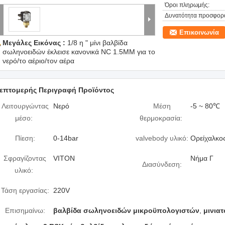
Όροι πληρωμής:
Δυνατότητα προσφορ
Επικοινωνία
Μεγάλες Εικόνας :
1/8 η " μίνι βαλβίδα
σωληνοειδών έκλεισε κανονικά NC 1.5MM για το
νερό/το αέριο/τον αέρα
επτομερής Περιγραφή Προϊόντος
Λειτουργώντας
Νερό
Μέση
-5 ~ 80℃
μέσο:
θερμοκρασία:
Πίεση:
0-14bar
valvebody υλικό:
Ορείχαλκο
Σφραγίζοντας
VITON
Νήμα Γ
Διασύνδεση:
υλικό:
Τάση εργασίας:
220V
Επισημαίνω:
βαλβίδα σωληνοειδών μικροϋπολογιστών
,
μινια