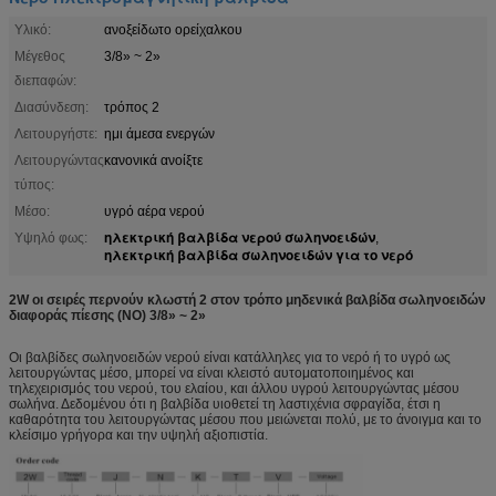
Υλικό:
ανοξείδωτο ορείχαλκου
Μέγεθος
3/8» ~ 2»
διεπαφών:
Διασύνδεση:
τρόπος 2
Λειτουργήστε:
ημι άμεσα ενεργών
Λειτουργώντας
κανονικά ανοίξτε
τύπος:
Μέσο:
υγρό αέρα νερού
ηλεκτρική βαλβίδα νερού σωληνοειδών
Υψηλό φως:
,
ηλεκτρική βαλβίδα σωληνοειδών για το νερό
2W οι σειρές περνούν κλωστή 2 στον τρόπο μηδενικά βαλβίδα σωληνοειδών
διαφοράς πίεσης (NO) 3/8» ~ 2»
Οι βαλβίδες σωληνοειδών νερού είναι κατάλληλες για το νερό ή το υγρό ως
λειτουργώντας μέσο, μπορεί να είναι κλειστό αυτοματοποιημένος και
τηλεχειρισμός του νερού, του ελαίου, και άλλου υγρού λειτουργώντας μέσου
σωλήνα. Δεδομένου ότι η βαλβίδα υιοθετεί τη λαστιχένια σφραγίδα, έτσι η
καθαρότητα του λειτουργώντας μέσου που μειώνεται πολύ, με το άνοιγμα και το
κλείσιμο γρήγορα και την υψηλή αξιοπιστία.