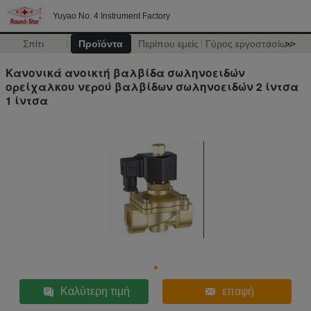
Yuyao No. 4 Instrument Factory
Σπίτι
Προϊόντα
Περίπου εμείς
Γύρος εργοστασίων
>>
Κανονικά ανοικτή βαλβίδα σωληνοειδών
ορείχαλκου νερού βαλβίδων σωληνοειδών 2 ίντσα
1 ίντσα
Καλύτερη τιμή
επαφή