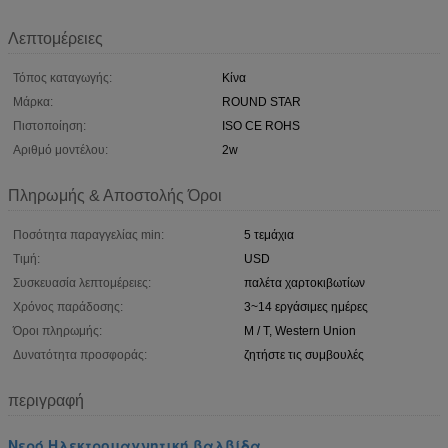
Λεπτομέρειες
Τόπος καταγωγής:
Κίνα
Μάρκα:
ROUND STAR
Πιστοποίηση:
ISO CE ROHS
Αριθμό μοντέλου:
2w
Πληρωμής & Αποστολής Όροι
Ποσότητα παραγγελίας min:
5 τεμάχια
Τιμή:
USD
Συσκευασία λεπτομέρειες:
παλέτα χαρτοκιβωτίων
Χρόνος παράδοσης:
3~14 εργάσιμες ημέρες
Όροι πληρωμής:
Μ / Τ, Western Union
Δυνατότητα προσφοράς:
ζητήστε τις συμβουλές
περιγραφή
Νερό Ηλεκτρομαγνητική βαλβίδα