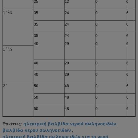
25
12
0
6
〃1
1
/4
35
24
0
6
35
24
0
6
35
24
0
6
40
29
0
6
〃1
1
/2
40
29
0
6
40
29
0
6
〃
2
50
48
0
6
50
48
0
6
50
48
0
6
ηλεκτρική βαλβίδα νερού σωληνοειδών
Ετικέττες:
,
βαλβίδα νερού σωληνοειδών
,
ηλεκτρική βαλβίδα σωληνοειδών για το νερό