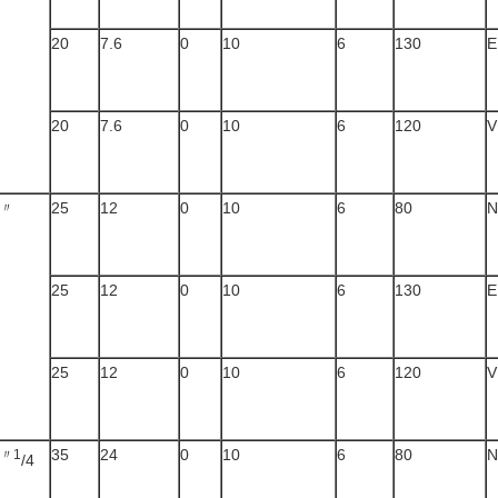
20
7.6
0
10
6
130
E
20
7.6
0
10
6
120
V
25
12
0
10
6
80
N
〃
25
12
0
10
6
130
E
25
12
0
10
6
120
V
35
24
0
10
6
80
N
〃1
/4