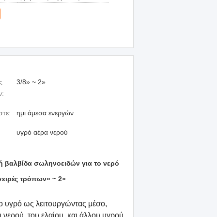
ς
3/8» ~ 2»
ν:
στε:
ημι άμεσα ενεργών
υγρό αέρα νερού
ή βαλβίδα σωληνοειδών για το νερό
σειρές τρόπων» ~ 2»
το υγρό ως λειτουργώντας μέσο,
υ νερού, του ελαίου, και άλλου υγρού