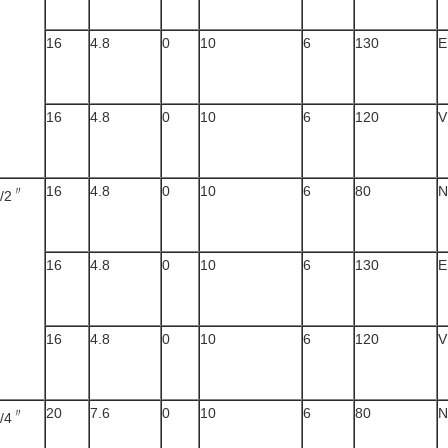
16
4.8
0
10
6
130
E
16
4.8
0
10
6
120
V
16
4.8
0
10
6
80
N
〃
/2
16
4.8
0
10
6
130
E
16
4.8
0
10
6
120
V
20
7.6
0
10
6
80
N
〃
/4