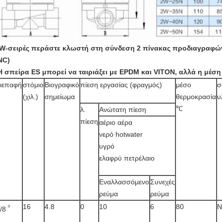
W-σειρές περάστε κλωστή στη σύνδεση 2 πίνακας προδιαγραφ
NC)
Η σπείρα ES μπορεί να ταιριάξει με EPDM και VITON, αλλά η μέσ
ιεπαφή
στόμιο
Βιογραφικό
πίεση εργασίας (φραγμός)
μέσο
σ
(χιλ.)
σημείωμα
θερμοκρασία
υ
℃
λ.
Ανώτατη πίεση
πίεση
αέριο αέρα
νερό hotwater
υγρό
ελαφρύ πετρέλαιο
Εναλλασσόμενο
Συνεχές
ρεύμα
ρεύμα
16
4.8
0
10
6
80
N
〃
/8