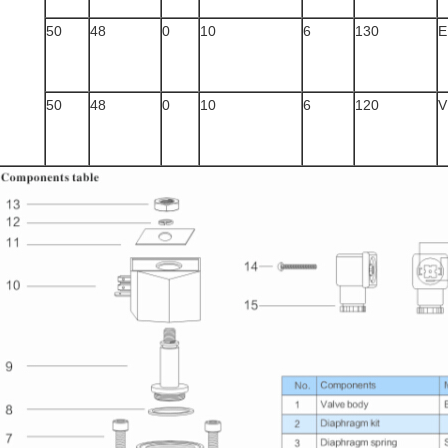
50
48
0
10
6
130
E
50
48
0
10
6
120
V