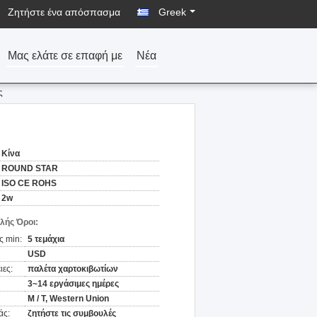
Ζητήστε ένα απόσπασμα
Greek
Μας ελάτε σε επαφή με
Νέα
ς
Κίνα
ROUND STAR
ISO CE ROHS
2w
λής Όροι:
ς min:
5 τεμάχια
USD
ιες:
παλέτα χαρτοκιβωτίων
3~14 εργάσιμες ημέρες
Μ / Τ, Western Union
άς:
ζητήστε τις συμβουλές