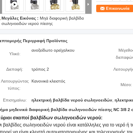
Επικοινωνία
Μεγάλες Εικόνας :
Μηά διαφορική βαλβίδα
σωληνοειδών νερού πίεσης
επτομερής Περιγραφή Προϊόντος
ανοξείδωτο ορείχαλκου
Μέγεθο
Υλικό:
διεπαφώ
Διεπαφή:
τρόπος 2
Λειτουργή
Λειτουργώντας
Κανονικά κλειστός
Μέσο:
τύπος:
Επισημαίνω:
ηλεκτρική βαλβίδα νερού σωληνοειδών
,
ηλεκτρικ
ήμα μηδενικά διαφορική βαλβίδα σωληνοειδών πίεσης NC 3/8 2 
ύριοι σκοποί βαλβίδων σωληνοειδών νερού:
ι βαλβίδες σωληνοειδών νερού είναι κατάλληλες για το νερό ή 
πορεί να είναι κλειστό αυτοματοποιημένος και τηλεχειρισμός το