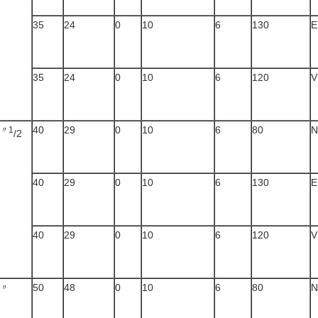
35
24
0
10
6
130
E
35
24
0
10
6
120
V
40
29
0
10
6
80
N
〃1
/2
40
29
0
10
6
130
E
40
29
0
10
6
120
V
50
48
0
10
6
80
N
〃