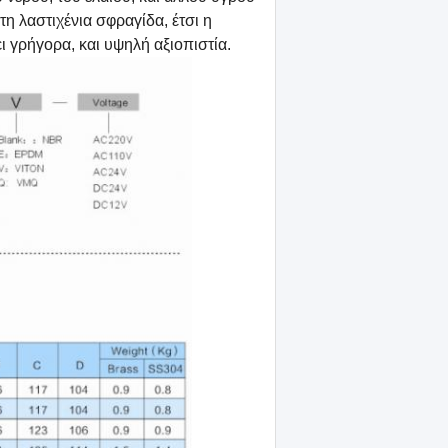
η λαστιχένια σφραγίδα, έτσι η
ι γρήγορα, και υψηλή αξιοπιστία.