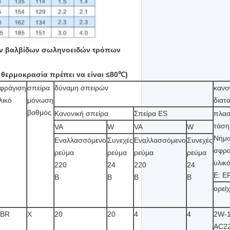
ών βαλβίδων σωληνοειδών τρόπων
η θερμοκρασία πρέπει να είναι ≤80℃)
φράγιση
σπείρα
δύναμη σπειρών
κανο
λικό
μόνωση
διατ
βαθμός
Κανονική σπείρα
Σπείρα ES
πλασ
τάση
VA
W
VA
W
Νήμα
Εναλλασσόμενο
Συνεχές
Εναλλασσόμενο
Συνεχές
σφρα
ρεύμα
ρεύμα
ρεύμα
ρεύμα
υλικ
220
24
220
24
Ε: E
Β
Β
Β
Β
ορεί
BR
Χ
20
20
4
4
2W-
AC2