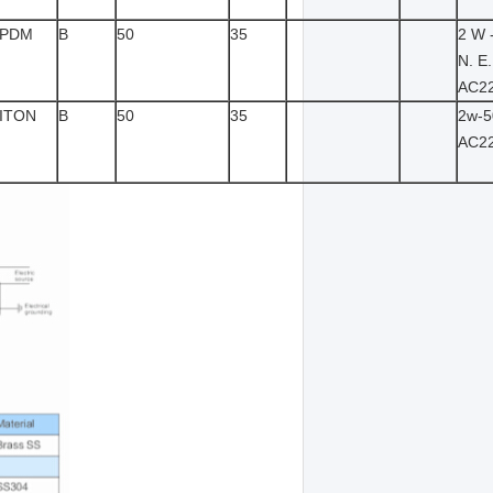
PDM
Β
50
35
2 W 
Ν. Ε.
AC2
ITON
Β
50
35
2w-5
AC2