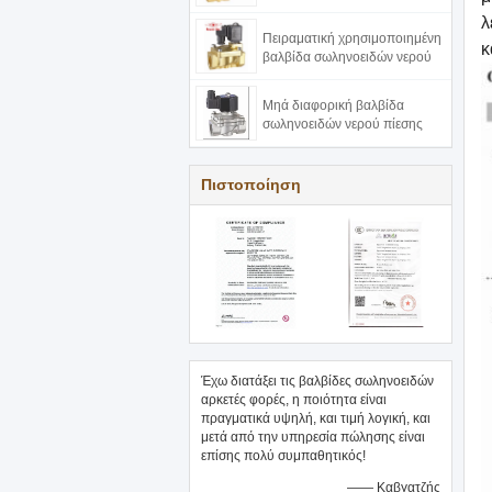
λ
Πειραματική χρησιμοποιημένη
κ
βαλβίδα σωληνοειδών νερού
Μηά διαφορική βαλβίδα
σωληνοειδών νερού πίεσης
Πιστοποίηση
Έχω διατάξει τις βαλβίδες σωληνοειδών
αρκετές φορές, η ποιότητα είναι
πραγματικά υψηλή, και τιμή λογική, και
μετά από την υπηρεσία πώλησης είναι
επίσης πολύ συμπαθητικός!
—— Καβγατζής