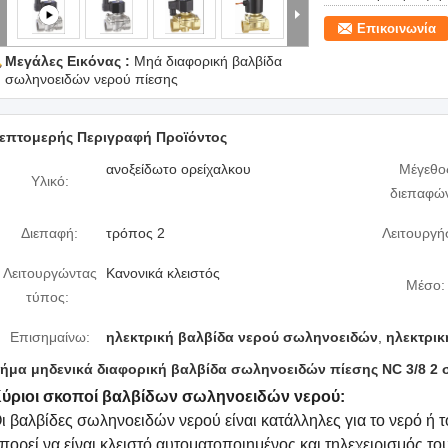
Επικοινωνία
Μεγάλες Εικόνας :
Μηά διαφορική βαλβίδα
σωληνοειδών νερού πίεσης
επτομερής Περιγραφή Προϊόντος
ανοξείδωτο ορείχαλκου
Μέγεθο
Υλικό:
διεπαφώ
Διεπαφή:
τρόπος 2
Λειτουργή
Λειτουργώντας
Κανονικά κλειστός
Μέσο:
τύπος:
Επισημαίνω:
ηλεκτρική βαλβίδα νερού σωληνοειδών
,
ηλεκτρικ
ήμα μηδενικά διαφορική βαλβίδα σωληνοειδών πίεσης NC 3/8 2 
ύριοι σκοποί βαλβίδων σωληνοειδών νερού:
ι βαλβίδες σωληνοειδών νερού είναι κατάλληλες για το νερό ή 
πορεί να είναι κλειστό αυτοματοποιημένος και τηλεχειρισμός το