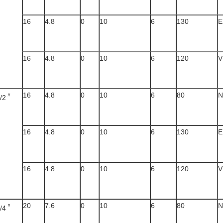
16
4.8
0
10
6
130
E
16
4.8
0
10
6
120
V
16
4.8
0
10
6
80
N
〃
/2
16
4.8
0
10
6
130
E
16
4.8
0
10
6
120
V
20
7.6
0
10
6
80
N
〃
/4