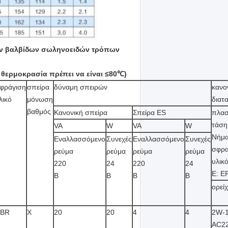
ών βαλβίδων σωληνοειδών τρόπων
η θερμοκρασία πρέπει να είναι ≤80℃)
φράγιση
σπείρα
δύναμη σπειρών
κανο
λικό
μόνωση
διατ
βαθμός
Κανονική σπείρα
Σπείρα ES
πλασ
τάση
VA
W
VA
W
Νήμα
Εναλλασσόμενο
Συνεχές
Εναλλασσόμενο
Συνεχές
σφρα
ρεύμα
ρεύμα
ρεύμα
ρεύμα
υλικ
220
24
220
24
Ε: E
Β
Β
Β
Β
ορεί
BR
Χ
20
20
4
4
2W-
AC2