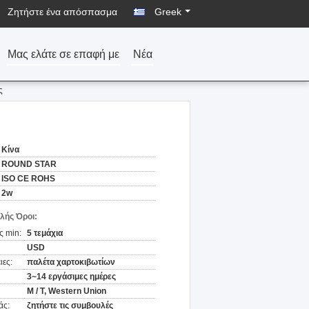
Ζητήστε ένα απόσπασμα
Greek
Μας ελάτε σε επαφή με
Νέα
ς
Κίνα
ROUND STAR
ISO CE ROHS
2w
λής Όροι:
ς min:
5 τεμάχια
USD
ιες:
παλέτα χαρτοκιβωτίων
3~14 εργάσιμες ημέρες
Μ / Τ, Western Union
άς:
ζητήστε τις συμβουλές