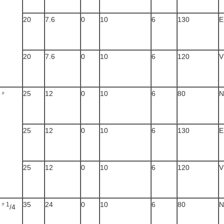
20
7.6
0
10
6
130
E
20
7.6
0
10
6
120
V
25
12
0
10
6
80
N
〃
25
12
0
10
6
130
E
25
12
0
10
6
120
V
35
24
0
10
6
80
N
〃1
/4