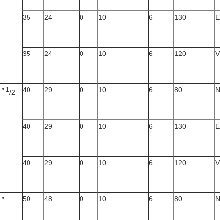
35
24
0
10
6
130
E
35
24
0
10
6
120
V
40
29
0
10
6
80
N
〃1
/2
40
29
0
10
6
130
E
40
29
0
10
6
120
V
50
48
0
10
6
80
N
〃