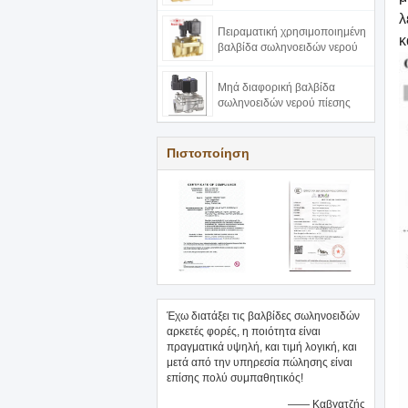
λ
Πειραματική χρησιμοποιημένη
κ
βαλβίδα σωληνοειδών νερού
Μηά διαφορική βαλβίδα
σωληνοειδών νερού πίεσης
Πιστοποίηση
Έχω διατάξει τις βαλβίδες σωληνοειδών
αρκετές φορές, η ποιότητα είναι
πραγματικά υψηλή, και τιμή λογική, και
μετά από την υπηρεσία πώλησης είναι
επίσης πολύ συμπαθητικός!
—— Καβγατζής