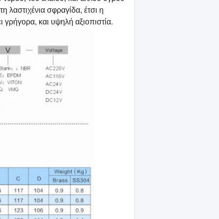
η λαστιχένια σφραγίδα, έτσι η
ι γρήγορα, και υψηλή αξιοπιστία.