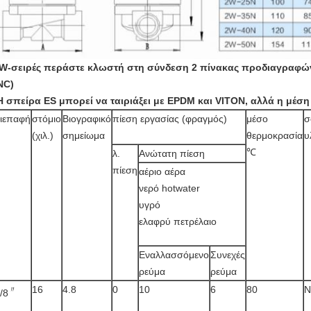
W-σειρές περάστε κλωστή στη σύνδεση 2 πίνακας προδιαγραφ
NC)
Η σπείρα ES μπορεί να ταιριάξει με EPDM και VITON, αλλά η μέσ
ιεπαφή
στόμιο
Βιογραφικό
πίεση εργασίας (φραγμός)
μέσο
σ
(χιλ.)
σημείωμα
θερμοκρασία
υ
℃
λ.
Ανώτατη πίεση
πίεση
αέριο αέρα
νερό hotwater
υγρό
ελαφρύ πετρέλαιο
Εναλλασσόμενο
Συνεχές
ρεύμα
ρεύμα
16
4.8
0
10
6
80
N
〃
/8