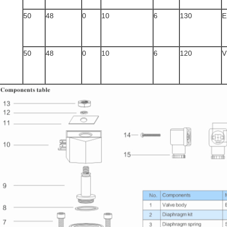
50
48
0
10
6
130
E
50
48
0
10
6
120
V