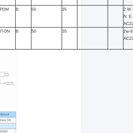
PDM
Β
50
35
2 W 
Ν. Ε.
AC2
ITON
Β
50
35
2w-5
AC2