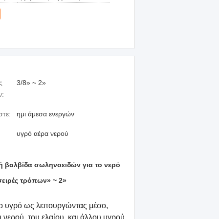
ς
3/8» ~ 2»
ν:
στε:
ημι άμεσα ενεργών
υγρό αέρα νερού
ή βαλβίδα σωληνοειδών για το νερό
σειρές τρόπων» ~ 2»
το υγρό ως λειτουργώντας μέσο,
υ νερού, του ελαίου, και άλλου υγρού