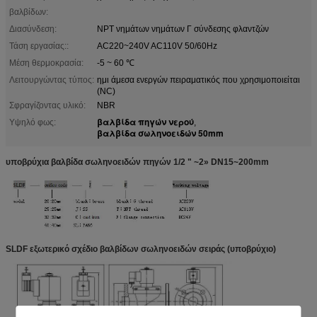
βαλβίδων:
Διασύνδεση:
NPT νημάτων νημάτων Γ σύνδεσης φλαντζών
Τάση εργασίας::
AC220~240V AC110V 50/60Hz
Μέση θερμοκρασία:
-5 ~ 60 ℃
Λειτουργώντας τύπος:
ημι άμεσα ενεργών πειραματικός που χρησιμοποιείται
(NC)
Σφραγίζοντας υλικό:
NBR
βαλβίδα πηγών νερού
Υψηλό φως:
,
βαλβίδα σωληνοειδών 50mm
υποβρύχια βαλβίδα σωληνοειδών πηγών 1/2 " ~2» DN15~200mm
SLDF εξωτερικό σχέδιο βαλβίδων σωληνοειδών σειράς (υποβρύχιο)