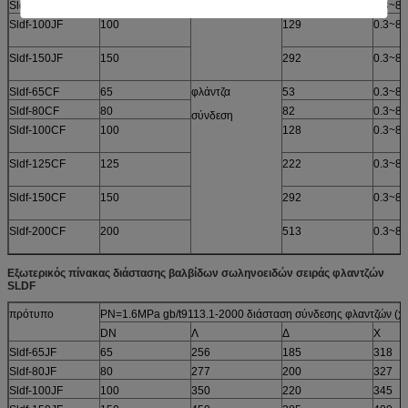
Sldf-80JF
80
82
0.3~8
σύνδεση
Sldf-100JF
100
129
0.3~8
Sldf-150JF
150
292
0.3~8
Sldf-65CF
65
φλάντζα
53
0.3~8
Sldf-80CF
80
82
0.3~8
σύνδεση
Sldf-100CF
100
128
0.3~8
Sldf-125CF
125
222
0.3~8
Sldf-150CF
150
292
0.3~8
Sldf-200CF
200
513
0.3~8
Εξωτερικός πίνακας διάστασης βαλβίδων σωληνοειδών σειράς φλαντζών
SLDF
πρότυπο
PN=1.6MPa gb/t9113.1-2000 διάσταση σύνδεσης φλαντζών (χιλ
DN
Λ
Δ
Χ
Sldf-65JF
65
256
185
318
Sldf-80JF
80
277
200
327
Sldf-100JF
100
350
220
345