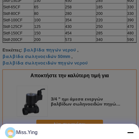
Sldf-150JF
150
450
285
400
Sldf-65CF
65
258
185
330
Sldf-80CF
80
280
200
330
Sldf-100CF
100
354
220
390
Sldf-125CF
125
430
250
470
Sldf-150CF
150
454
285
480
Sldf-200CF
200
573
340
590
βαλβίδα πηγών νερού
Ετικέττες:
,
βαλβίδα σωληνοειδών 50mm
,
βαλβίδα σωληνοειδών πηγών νερού
Αποκτήστε την καλύτερη τιμή για
3/4 " ημι άμεσα ενεργών
βαλβίδων σωληνοειδών πηγών
20mm αδιάβροχος
Να συνεχίσει
Miss.Ying