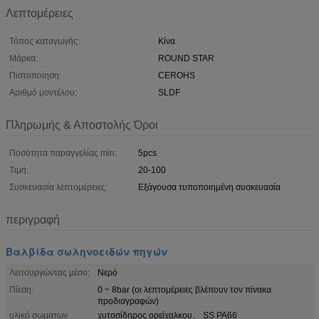
Λεπτομέρειες
Τόπος καταγωγής:
Κίνα
Μάρκα:
ROUND STAR
Πιστοποίηση:
CEROHS
Αριθμό μοντέλου:
SLDF
Πληρωμής & Αποστολής Όροι
Ποσότητα παραγγελίας min:
5pcs
Τιμή:
20-100
Συσκευασία λεπτομέρειες:
Εξάγουσα τυποποιημένη συσκευασία
περιγραφή
Βαλβίδα σωληνοειδών πηγών
Λειτουργώντας μέσο:
Νερό
Πίεση:
0 ~ 8bar (οι λεπτομέρειες βλέπουν τον πίνακα
προδιαγραφών)
υλικό σωμάτων
χυτοσίδηρος ορείχαλκου、 SS PA66